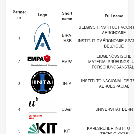
Partner
Short
Logo
Full name
nr
name
BELGISCH INSTITUUT VOOR 
AERONOMIE
BIRA-
1
IASB
INSTITUT D'AÉRONOMIE SPA
BELGIQUE
EIDGENÖSSISCHE
2
EMPA
MATERIALPRÜFUNGS- 
FORSCHUNGSANSTAL
INSTITUTO NACIONAL DE T
3
INTA
AEROESPACIAL
4
UBern
UNIVERSITÄT BERN
KARLSRUHER INSTITUT 
5
KIT
TECHNOLOGIE